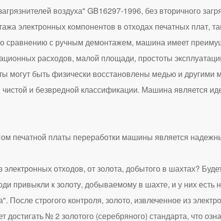
агрязнителей воздуха" GB16297-1996, без вторичного загр
ажа электронных компонентов в отходах печатных плат, та
По сравнению с ручным демонтажем, машина имеет преиму
тационных расходов, малой площади, простоты эксплуатаци
ы могут быть физически восстановлены медью и другими 
и чистой и безвредной классификации. Машина является и
ектронных отходов, от золота, добытого в шахтах? Будет 
юди привыкли к золоту, добываемому в шахте, и у них есть 
а". После строгого контроля, золото, извлеченное из элект
 достигать № 2 золотого (серебряного) стандарта, что озна