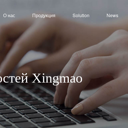
О нас
Продукция
Solution
News
востей Xingmao