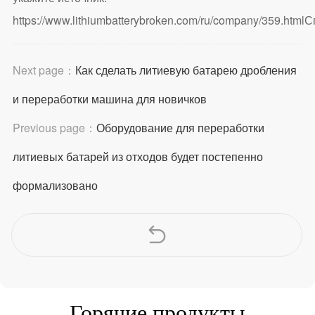
https://www.lithiumbatterybroken.com/ru/company/359.html
С
Next page：
Как сделать литиевую батарею дробления
и переработки машина для новичков
Previous page：
Оборудование для переработки
литиевых батарей из отходов будет постепенно
формализовано
Горячие продукты