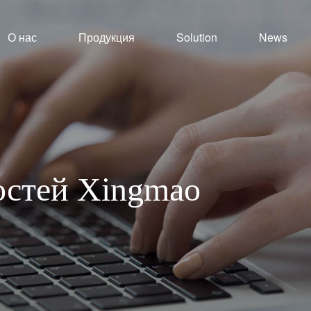
О нас
Продукция
Solution
News
востей Xingmao