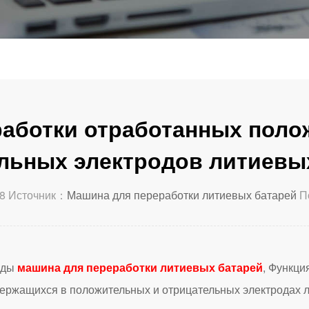
работки отработанных поло
льных электродов литиевы
8 Источник：
Машина для переработки литиевых батарей
П
еды
машина для переработки литиевых батарей
, Функци
держащихся в положительных и отрицательных электродах л