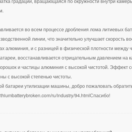
чатка градации, вращающаяся по окружности внутри каме
м.
вается во всем процессе дробления лома литиевых бат
зводственной линии, что значительно улучшает скорость в
ах алюминия, и с разницей в физической плотности между
батареи, восстанавливается отрицательным давлением на к
порошок и частицы алюминия с высокой чистотой. Эффект с
ны с высокой степенью чистоты.
ой батареи утилизации машины, добро пожаловать обратить
lithiumbatterybroken.com/ru/industry/94.html
Спасибо!