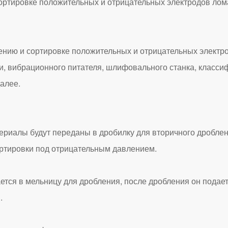
ортировке положительных и отрицательных электродов лом
ю и сортировке положительных и отрицательных электрод
и, вибрационного питателя, шлифовального станка, класси
далее.
алы будут переданы в дробилку для вторичного дроблени
ортировки под отрицательным давлением.
я в мельницу для дробления, после дробления он подаетс
.