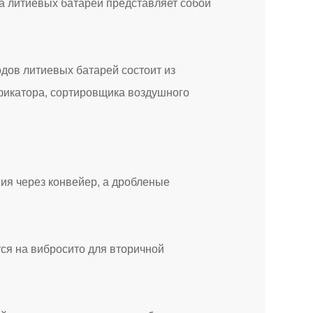
а литиевых батарей представляет собой
ов литиевых батарей состоит из
фикатора, сортировщика воздушного
я через конвейер, а дробленые
я на вибросито для вторичной