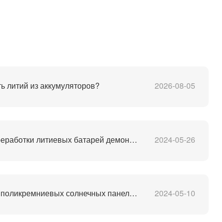
ь литий из аккумуляторов?
2026-08-05
Оборудование для переработки литиевых батарей демонтаж отслуживших свой срок батарей процесс переработки м
2024-05-26
Завод по переработке поликремниевых солнечных панелей PV
2024-05-10