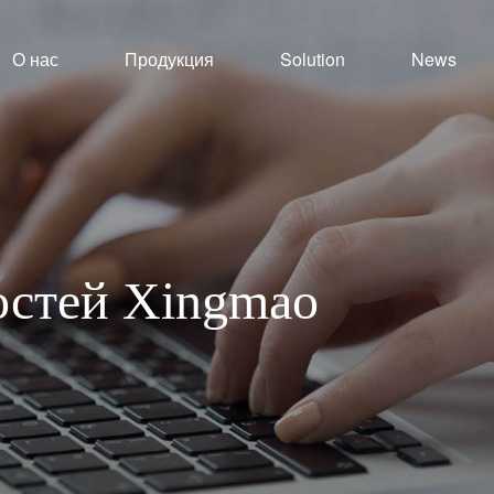
О нас
Продукция
Solution
News
востей Xingmao