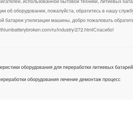
вигателей, использованной бытовой техники, литиевых бата
и об оборудовании, пожалуйста, обратитесь в нашу служб
ой батареи утилизации машины, добро пожаловать обратить
lithiumbatterybroken.com/ru/industry/272.html
Спасибо!
теристики оборудования для переработки литиевых батаре
переработки оборудования лечение демонтаж процесс