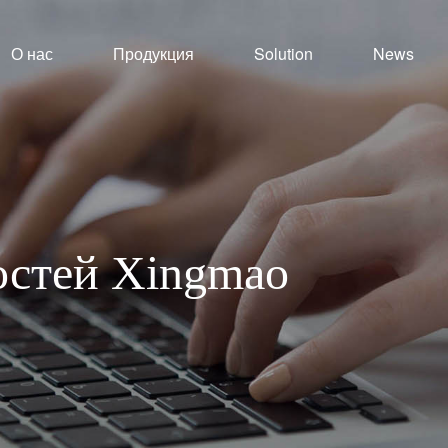
О нас
Продукция
Solution
News
востей Xingmao