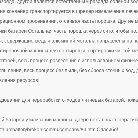
азряда, другой является естественным разряда соленой во
я конвейер транспортируется в шредер измельчения лечени
рационном просеивании, отсеивая часть порошка, Другие м
ки батареи Остальная часть порошка через сито, чтобы по
ы, содержащие медь и алюминий металла направлены на пе
тировочной машины для сортировки, сортировки чистой ме
атарей, весь процесс разделения с использованием физич
ыления, весь процесс без пыли, без сброса сточных вод,
вления ресурсов!
овании для переработки отходов литиевых батарей, пожа
ой батареи утилизации машины, добро пожаловать обратить
lithiumbatterybroken.com/ru/company/84.html
Спасибо!