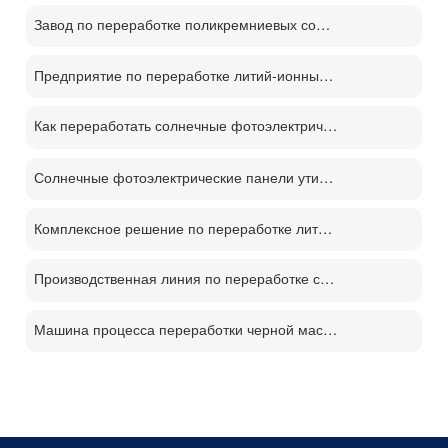
Завод по переработке поликремниевых солнечных панелей PV
Предприятие по переработке литий-ионных аккумуляторов
Как переработать солнечные фотоэлектрические панели？
Солнечные фотоэлектрические панели утилизации машина цена
Комплексное решение по переработке литиевых батарей
Производственная линия по переработке солнечных панелей PV
Машина процесса переработки черной массы батареи