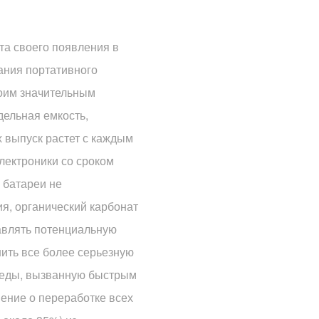
та своего появления в
ания портативного
воим значительным
дельная емкость,
х выпуск растет с каждым
лектроники со сроком
 батареи не
я, органический карбонат
тавлять потенциальную
шить все более серьезную
реды, вызванную быстрым
ение о переработке всех