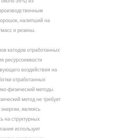
 около 35%) из
 производственным
порошок, налипший на
тмасс и резины.
ов катодов отработанных
ия ресурсоемкости
твующего воздействия на
ботки отработанных
ико-физический методы.
ический метод не требует
 энергии, являясь
ь на структурных
пания использует