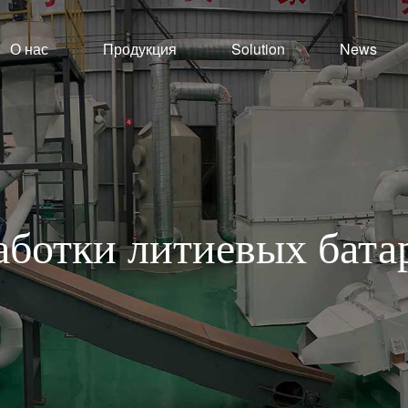
О нас
Продукция
Solution
News
ботки литиевых бата