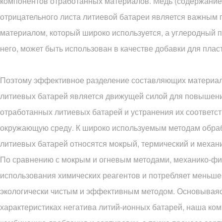
компонентов отработанных материалов. Медь (содержание
отрицательного листа литиевой батареи является важным
материалом, который широко используется, а углеродный 
него, может быть использован в качестве добавки для плас
Поэтому эффективное разделение составляющих материал
литиевых батарей является движущей силой для повышен
отработанных литиевых батарей и устранения их соответс
окружающую среду. К широко используемым методам обра
литиевых батарей относятся мокрый, термический и механ
По сравнению с мокрым и огневым методами, механико-физ
использования химических реагентов и потребляет меньше
экологически чистым и эффективным методом. Основываяс
характеристиках негатива литий-ионных батарей, наша ком