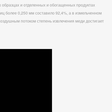
 образцах и отделенных и обогащенных продуктах
иц более 0,250 мм составило 92,4%, а в измельченном
 воздушным потоком степень извлечения меди достигает