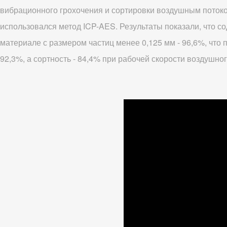
вибрационного грохочения и сортировки воздушным потоко
использовался метод ICP-AES. Результаты показали, что с
материале с размером частиц менее 0,125 мм - 96,6%, что
92,3%, а сортность - 84,4% при рабочей скорости воздушного