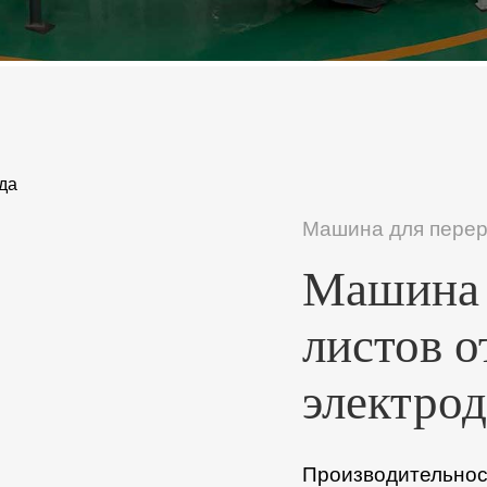
Машина для перер
Машина 
листов о
электрод
Производительност