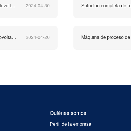
Precio de la máquina de reciclaje de paneles solares fotovoltaicos
2024-04-30
Solución completa de rec
Línea de producción de reciclaje de paneles solares fotovoltaicos
2024-04-20
Máquina de proceso de 
Quiénes somos
Perfil de la empresa