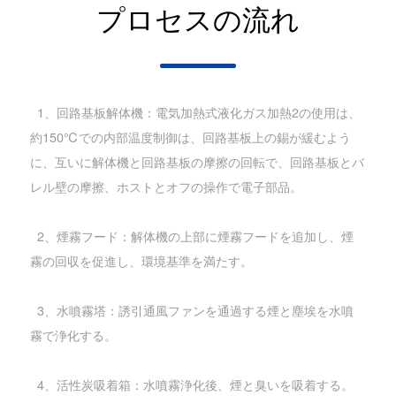
プロセスの流れ
1、回路基板解体機：電気加熱式液化ガス加熱2の使用は、
約150℃での内部温度制御は、回路基板上の錫が緩むよう
に、互いに解体機と回路基板の摩擦の回転で、回路基板とバ
レル壁の摩擦、ホストとオフの操作で電子部品。
2、煙霧フード：解体機の上部に煙霧フードを追加し、煙
霧の回収を促進し、環境基準を満たす。
3、水噴霧塔：誘引通風ファンを通過する煙と塵埃を水噴
霧で浄化する。
4、活性炭吸着箱：水噴霧浄化後、煙と臭いを吸着する。