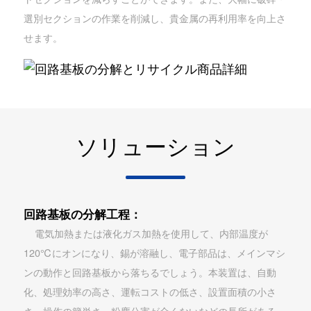
選別セクションの作業を削減し、貴金属の再利用率を向上さ
せます。
ソリューション
回路基板の分解工程：
電気加熱または液化ガス加熱を使用して、内部温度が
120℃にオンになり、錫が溶融し、電子部品は、メインマシ
ンの動作と回路基板から落ちるでしょう。本装置は、自動
化、処理効率の高さ、運転コストの低さ、設置面積の小さ
さ、操作の簡単さ、粉塵公害が全くないなどの長所がある。