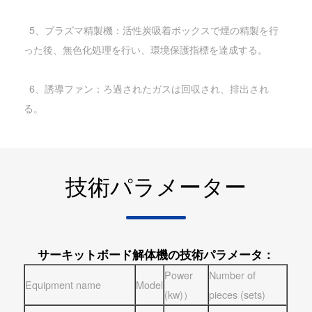
5、プラズマ精製機：活性炭吸着ボックスで煙の精製を行
った後、無色化処理を行い、環境保護指標を達成する。
6、誘導ファン：ろ過されたガスは回収され、排出され
る。
技術パラメーター
サーキットボード解体機の技術パラメータ：
Power
Number of
Equipment name
Model
(kw)）
pieces (sets)