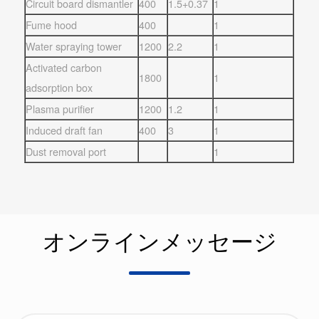
Circuit board dismantler
400
1.5+0.37
1
Fume hood
400
1
Water spraying tower
1200
2.2
1
Activated carbon
1800
1
adsorption box
Plasma purifier
1200
1.2
1
Induced draft fan
400
3
1
Dust removal port
1
オンラインメッセージ